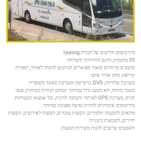
מידיבוסים חדישים של חברת yutong!
35 מקומות, הדגם התיירותי והמרווח:
מושבים מרווחים ומאוד מפוארים הניתנים להטיה לאחור, תאורת
קריאה, מיזוג אוויר אישי.
מערכת טלוויזיה, DVD, מיקרופון ומערכת סאונד משופרת.
מעבר מרווח, תא מטען גדול במיוחד. וכמובן חגורות בטיחות, פנסי
הזרה, מערכת GPS לאיתור והכוונה לווינית, וכל אמצאי הבטיחות.
מידיבוסים איכותיים לחווית נסיעה מפנקת במיוחד.
מתאים להסעות תלמידים, הסעות עובדים, הסעות לאירועים, הסעות
תיירים, לקבוצות בינוניות
ולאנשים שרוצים להנות משירות הסעות.