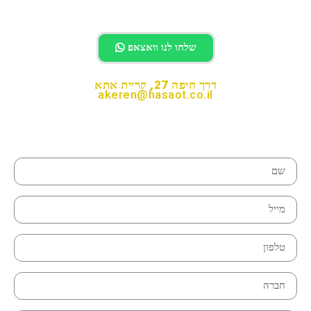
לחיוג לחצו
שלחו לנו וואצאפ
דרך חיפה 27, קריית אתא
akeren@hasaot.co.il