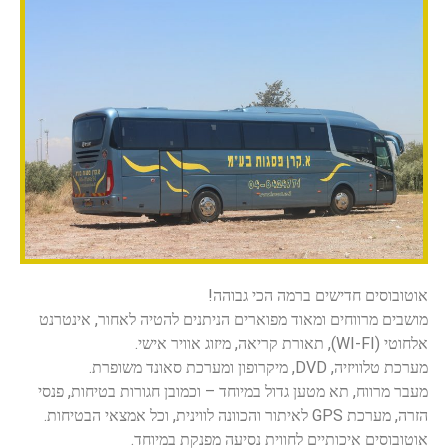
אוטובוסים חדישים ברמה הכי גבוהה!
מושבים מרווחים ומאוד מפוארים הניתנים להטיה לאחור, אינטרנט
אלחוטי (WI-FI), תאורת קריאה, מיזוג אוויר אישי.
מערכת טלוויזיה, DVD, מיקרופון ומערכת סאונד משופרת.
מעבר מרווח, תא מטען גדול במיוחד – וכמובן חגורות בטיחות, פנסי
הזרה, מערכת GPS לאיתור והכוונה לווינית, וכל אמצאי הבטיחות.
אוטובוסים איכותיים לחווית נסיעה מפנקת במיוחד.