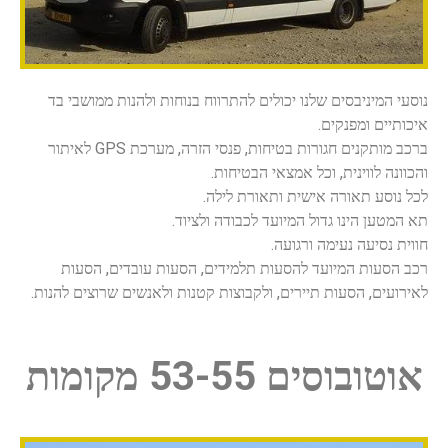
נוסעי המיניבסים שלנו יכולים להתרווח בנוחות ולהנות ממושבי בד
איכותיים ומפנקים.
ברכב מותקנים חגורות בטיחות, פנסי הזרה, מערכת
GPS
לאיתור
והכוונה לווינית, וכל אמצאי הבטיחות.
לכל נוסע תאורה אישית ותאורת לילה.
תא המטען הינו גדול המיועד לכבודה ולציוד.
חווית נסיעה נעימה ורגועה.
רכב הסעות
המיועד
ל
הסעות תלמידים
,
הסעות עובדים
,
הסעות
לאירועים
,
הסעות תיירים, ולקבוצות קטנות ולאנשים שרוצים להנות.
אוטובוסים 53-55 מקומות