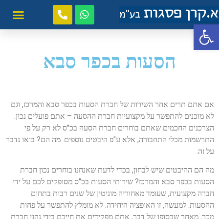
פתח סרגל נגישות
הסעות בכפר סבא
אם אתם תרים אחר השירות של חברת הסעות בכפר סבא והמרכז, וגם
לא מוכנים להתפשר על מקצועיות חברת ההסעה – אתם פועלים נכון.
הצרכנים החכמים שאתם בוחרים חברת הסעה בכ"ס לא רק על פי
התרשמות מכלי התחבורה, אלא ע"פ היבטים נוספים. מה הם? בואו נדבר
על זה.
מה הם ההיבטים שיש לבחון, בכדי לדעת שאנחנו בוחרים נכון חברת
הסעות בכפר סבא והמרכז? שירותי הסעות בכ"ס מסופקים לכם על ידי
חברה מקצועית, שעומד מאחוריה מוניטין של שנים רבות בתחום
ההסעות. למעשה, זו האופציה היחידה. לא מומלץ להתפשר על פחות
מכך, מאחר שבסופו של דבר, אתם מפקידים את חייכם בידי נהגי חברת