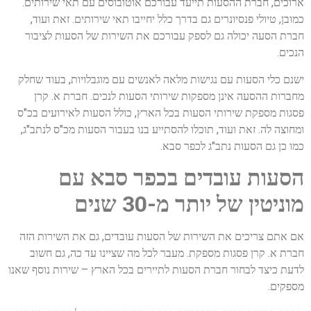
ארוכים, חברת ההסעות תייעד עבורכם אוטובוסים עם תאי שירותים.
כמובן, טיולי פנסיונרים גם בדרך כלל יחייבו תאי שירותים. זאת ועוד,
חברת הסעה יכולה גם לספק עבורכם את השירות של הסעות לציבור
הנכים.
ישנם כלי הסעות עם נגישות מלאה לאנשים עם מוגבלויות, בעוד שחלק
מחברות ההסעה אינן מספקות שירותי הסעות לנכים. חברת א. קרן
פסגות מספקת שירותי הסעות בכל הארץ, כולל הסעות לאירועים בכ"ס
ומחוצה לה. זאת ועוד, תוכלו להסתייע בנו בעבור הסעות מכ"ס לנתב"ג,
כמו כן גם הסעות נתב"ג לכפר סבא.
הסעות עובדים בכפר סבא עם
מוניטין של יותר מ-30 שנים
אם אתם צריכים את השירות של הסעות עובדים, גם את השירות הזה
חברת א. קרן פסגות מספקת. מעבר לכל מה שציינו עד כה, גם חשוב
לדעת כיצד לבחור חברת הסעות לתיירים בכל הארץ – שירות נוסף שאנו
מספקים.