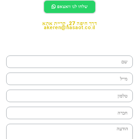
שלחו לנו וואצאפ
דרך חיפה 27, קריית אתא
akeren@hasaot.co.il