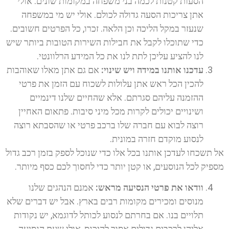
הסעות קטנות לכמה בני משפחה במקומות שונים. אולי
אתן צריכות הסעה גדולה לכולם. אולי יש מי במשפחה
שנעזר במקל הליכה וכן הלאה. זכרו, כל הפרטים חשובים.
כדי שתוכלו לקבל את חבילות השירות הטובות ביותר שיש
לנו להציע עליכן לתת לנו את כל המידע הרלוונטי.
עדכנו אותנו במידה ויש שינוי:
אם גם אתן מאלו שאוהבות
להכין הכל ראש אתן עלולות לשכוח עם הזמן את פרטי
ההזמנה עליהם סגרתם. אלא שהחיים שלנו דינמיים
ושינויים יכולים לקרות מכל מיני סיבות. פתאום האחיין
רוצה לבוא עם חברה שלו ברכב פרטי או שהסבתא רוצה
לנסוע מוקדם חזרה במונית.
אל תשכחו לעדכן אותנו בכל אלו כדי שנוכל לספק בזמן רכב גדול
מספיק לכל הנוסעים, או קטן יותר כדי לחסוך לכם כסף מיותר.
וודאו את פרטי הנסיעה מראש:
אמנם הנהגים שלנו
מנוסים ומכירים מקומות רבים בארץ. אבל יש דברים שלא
תלויים בנו. אם בחרתם לנסוע לכותל לדוגמא, יש נקודות
אליהן לרכבים גדולים אסור להיכנס, אולי שעת הנסיעה